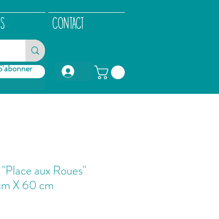
OS
CONTACT
S'abonner
Connexion
e "Place aux Roues"
 cm X 60 cm
ix