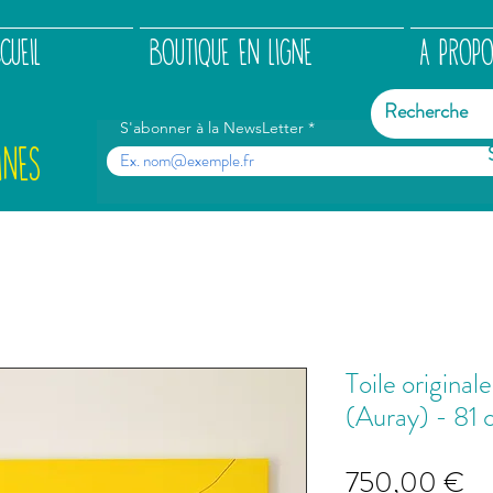
CUEIL
BOUTIQUE EN LIGNE
A PROP
S'abonner à la NewsLetter
INES
Toile original
(Auray) - 81
Pr
750,00 €