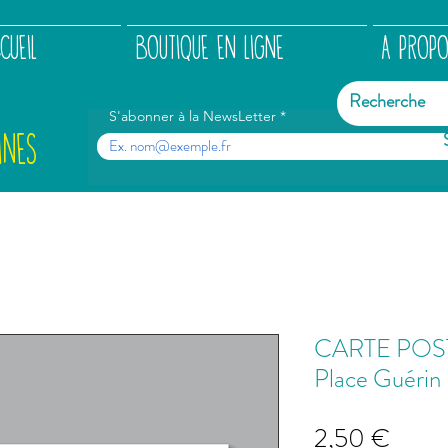
CUEIL
BOUTIQUE EN LIGNE
A PROP
S'abonner à la NewsLetter
INES
CARTE POST
Place Guérin
Prix
2,50 €