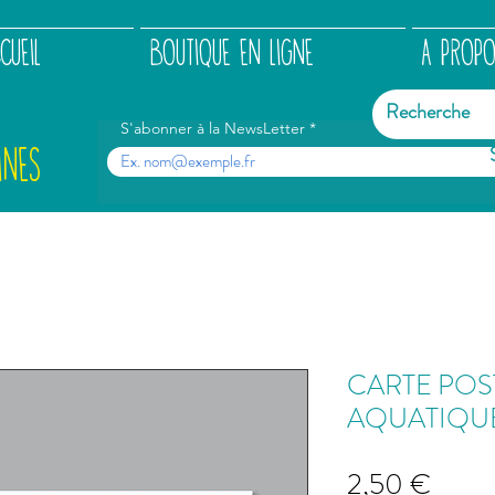
CUEIL
BOUTIQUE EN LIGNE
A PROP
S'abonner à la NewsLetter
INES
CARTE POS
AQUATIQUE
Prix
2,50 €