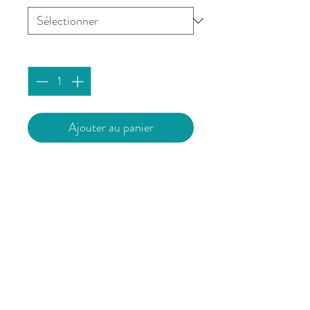
Quantité
*
Ajouter au panier
Les horloges à marées sont
montées à la main par mes soins.
Elles sont réalisées dans mon
atelier selon 15 rigoureuses étapes
afin d'obtenir un produit propre,
esthétique et fonctionnel.
Elles sont vendues avec un mode