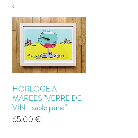
HORLOGE A
MAREES "VERRE DE
VIN - sable jaune"
Prix
65,00 €
"Verre de vin - sable jaune"
*