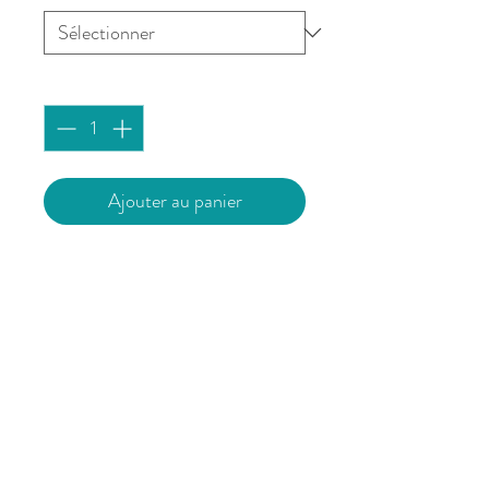
Quantité
*
Ajouter au panier
Les horloges à marées sont
montées à la main par mes soins.
Elles sont réalisées dans mon
atelier selon 15 rigoureuses étapes
afin d'obtenir un produit propre,
esthétique et fonctionnel.
Elles sont vendues avec un mode