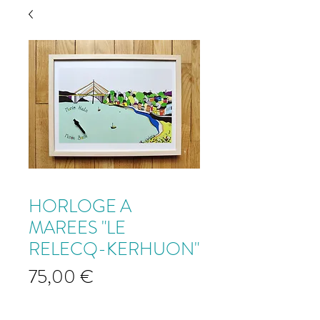
HORLOGE A
MAREES "LE
RELECQ-KERHUON"
Prix
75,00 €
"Le Relecq-Kerhuon"
*