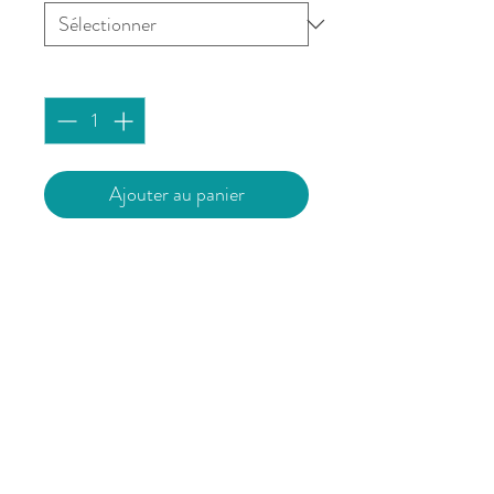
Quantité
*
Ajouter au panier
Affiche imprimée à Brest sur du
papier 180g/m² mat issu de forêts
durablement gérées.
Vendue sans cadre.
L’affiche est expédiée avec un
support cartonné pour garantir