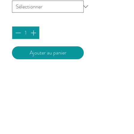
Quantité
*
Ajouter au panier
Affiche imprimée à Brest sur du
papier 180g/m² mat issu de forêts
durablement gérées.
Vendue sans cadre.
L’affiche est expédiée avec un
support cartonné pour garantir