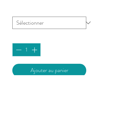
Affiche "Rue Saint-Malo" -
BREST
*
Quantité
*
Ajouter au panier
Affiche imprimée à Brest sur du
papier 180g/m² mat issu de forêts
durablement gérées.
Vendue sans cadre.