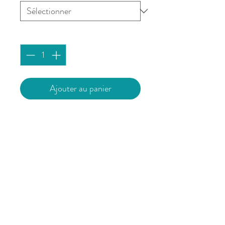
Quantité
*
Ajouter au panier
Affiche imprimée à Brest sur du
papier 180g/m² mat issu de forêts
durablement gérées.
Vendue sans cadre.
L’affiche est expédiée avec un
support cartonné pour garantir