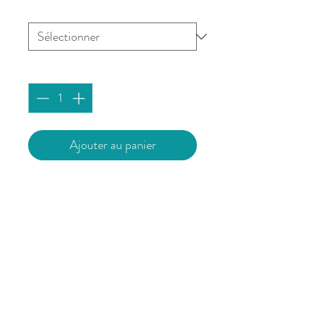
"Place Terre au Duc" - Quimper
*
Quantité
*
Ajouter au panier
Affiche imprimée à Brest sur du
papier 180g/m² mat issu de forêts
durablement gérées.
Vendue sans cadre.
L’affiche est expédiée avec un