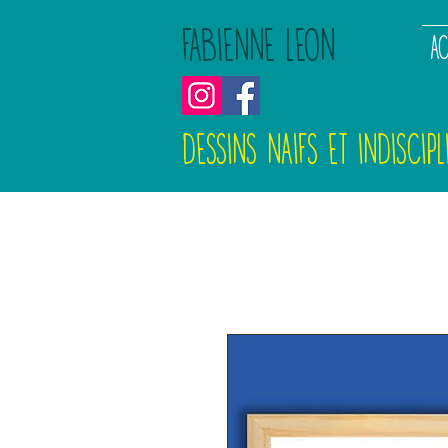
FABIENNE LEON
AC
DESSINS NAIFS ET INDISCIPL