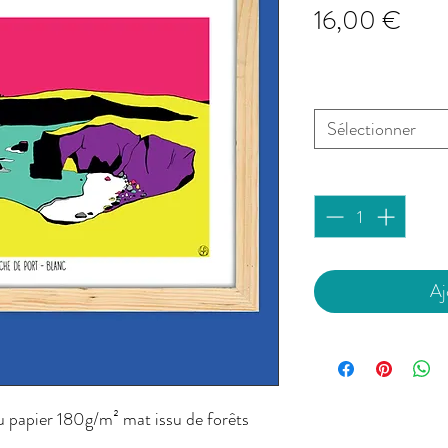
Prix
16,00 €
Affiche "Arche d
QUIBERON
*
Sélectionner
Quantité
*
Aj
u papier 180g/m² mat issu de forêts