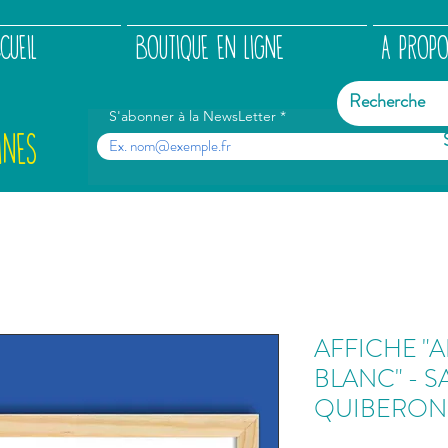
CUEIL
BOUTIQUE EN LIGNE
A PROP
S'abonner à la NewsLetter
INES
AFFICHE "
BLANC" - S
QUIBERON