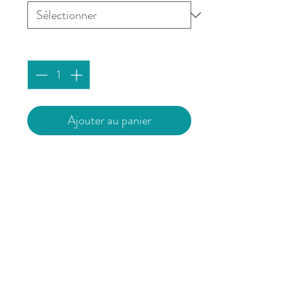
Quantité
*
Ajouter au panier
Affiche imprimée à Brest sur du
papier 180g/m² mat issu de forêts
durablement gérées.
Vendue sans cadre.
L’affiche est expédiée avec un
support cartonné pour garantir