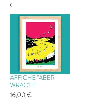
AFFICHE "ABER
WRAC'H"
Prix
16,00 €
"Aber Wrac'h"
*